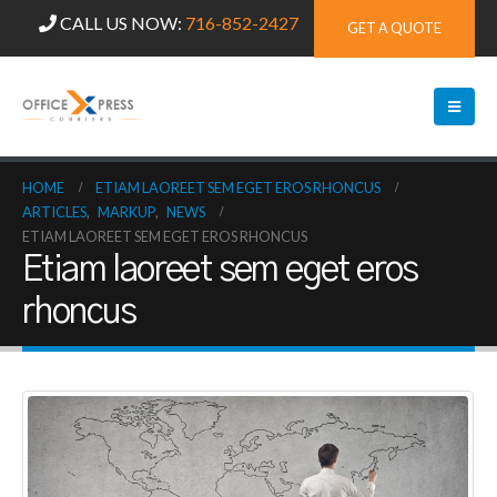
CALL US NOW:
716-852-2427
GET A QUOTE
HOME
ETIAM LAOREET SEM EGET EROS RHONCUS
ARTICLES
,
MARKUP
,
NEWS
ETIAM LAOREET SEM EGET EROS RHONCUS
Etiam laoreet sem eget eros
rhoncus