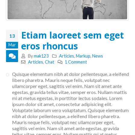
Etiam laoreet sem eget
13
eros rhoncus
Mar
By
mak123
Articles
,
Markup
,
News
Articles
,
Chat
1 Comment
Quisque elementum nibh at dolor pellentesque, a eleifend
libero pharetra. Mauris neque felis, volutpat nec
ullamcorper eget, sagittis vel enim. Nam sit amet ante
egestas, gravida tellus vitae, semper eros. Nullam mattis
mi at metus egestas, in porttitor lectus sodales. Lorem
ipsum dolor sit amet, consectetur adipisicing elit.
Voluptate laborum vero voluptatum. Quisque elementum
nibh at dolor pellentesque, a eleifend libero pharetra.
Mauris neque felis, volutpat nec ullamcorper eget,
sagittis vel enim. Nam sit amet ante egestas, gravida
tellus vitae, semper eros. Nullam mattis mi at metus