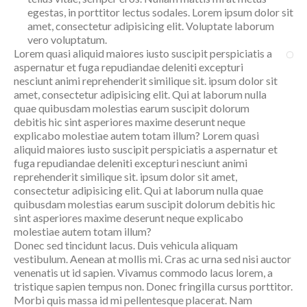
egestas, in porttitor lectus sodales. Lorem ipsum dolor sit
amet, consectetur adipisicing elit. Voluptate laborum
vero voluptatum.
Lorem quasi aliquid maiores iusto suscipit perspiciatis a
aspernatur et fuga repudiandae deleniti excepturi
nesciunt animi reprehenderit similique sit. ipsum dolor sit
amet, consectetur adipisicing elit. Qui at laborum nulla
quae quibusdam molestias earum suscipit dolorum
debitis hic sint asperiores maxime deserunt neque
explicabo molestiae autem totam illum? Lorem quasi
aliquid maiores iusto suscipit perspiciatis a aspernatur et
fuga repudiandae deleniti excepturi nesciunt animi
reprehenderit similique sit. ipsum dolor sit amet,
consectetur adipisicing elit. Qui at laborum nulla quae
quibusdam molestias earum suscipit dolorum debitis hic
sint asperiores maxime deserunt neque explicabo
molestiae autem totam illum?
Donec sed tincidunt lacus. Duis vehicula aliquam
vestibulum. Aenean at mollis mi. Cras ac urna sed nisi auctor
venenatis ut id sapien. Vivamus commodo lacus lorem, a
tristique sapien tempus non. Donec fringilla cursus porttitor.
Morbi quis massa id mi pellentesque placerat. Nam