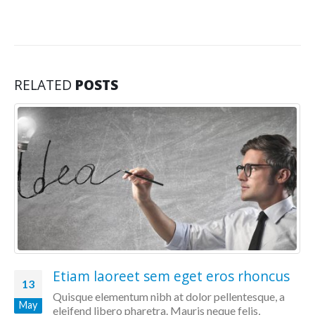
RELATED
POSTS
Etiam laoreet sem eget eros rhoncus
13
Quisque elementum nibh at dolor pellentesque, a
May
eleifend libero pharetra. Mauris neque felis,